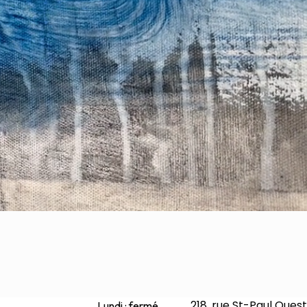
Peintures
Sculptures
Petits grimpeurs
Études
Sculptures monumentales
Filmographie
Quoi de neuf
Actualités
Revue de presse
Contact
English
218, rue St-Paul Ouest
Lundi : fermé