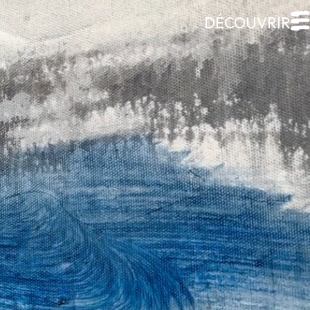
FERMER
Galerie Roccia
Desjardins
Desjardins
Démarche
Inspirations
CV
Portfolio