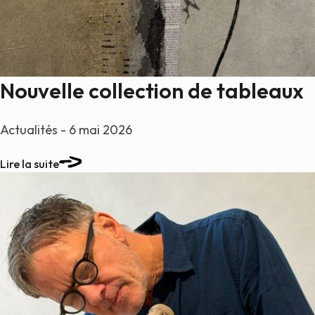
Peintures
Sculptures
Petits grimpeurs
Études
Nouvelle collection de tableaux
Sculptures monumentales
Filmographie
Actualités - 6 mai 2026
Quoi de neuf
Lire la suite
Actualités
Revue de presse
Contact
English