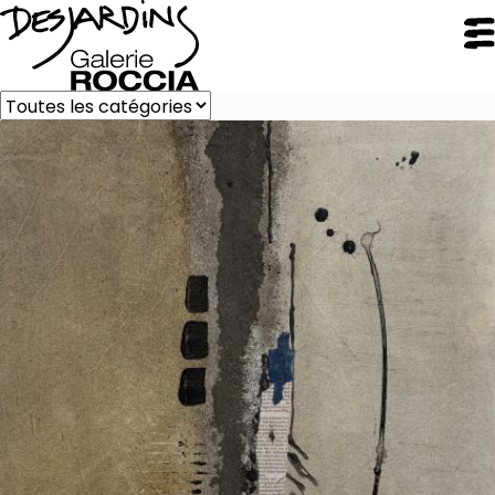
FERMER
Galerie Roccia
Desjardins
Desjardins
Démarche
Inspirations
CV
Portfolio