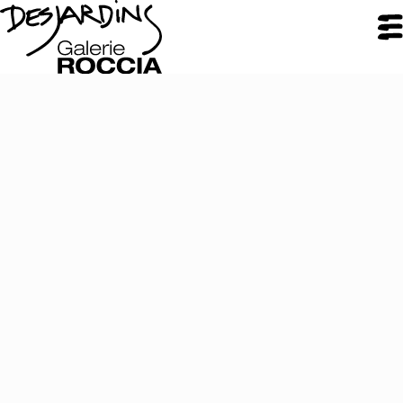
FERMER
Galerie Roccia
Desjardins
Desjardins
Démarche
Inspirations
CV
Portfolio