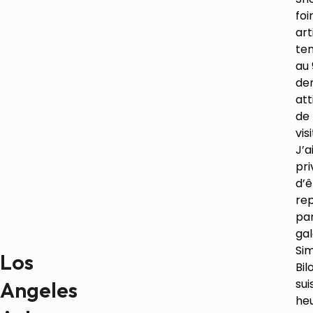
foi
art
ten
au 
der
att
de
vis
J’a
pri
d’ê
re
par
gal
Si
Los
Bil
sui
Angeles
he