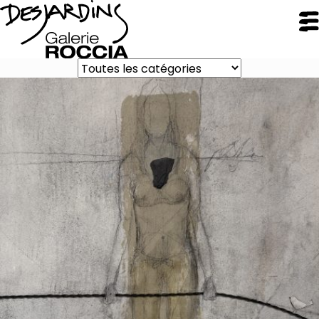
FERMER
Galerie Roccia
Desjardins
Desjardins
Démarche
Inspirations
CV
Portfolio