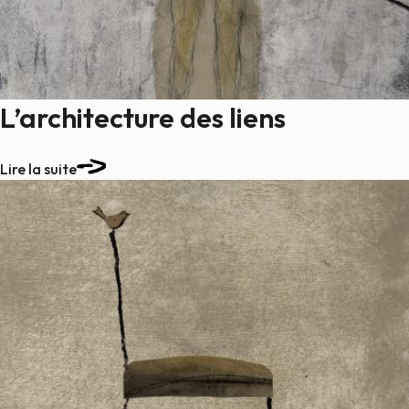
Peintures
Sculptures
Petits grimpeurs
Études
L’architecture des liens
Sculptures monumentales
Filmographie
Lire la suite
Quoi de neuf
Actualités
Revue de presse
Contact
English