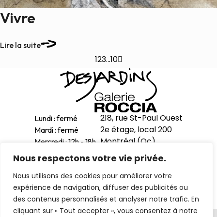
Vivre
Lire la suite
1
2
3
…
10

218, rue St-Paul Ouest
Lundi : fermé
2e étage, local 200
Mardi : fermé
Montréal (Qc)
Mercredi : 12h - 18h
H2Y 1Z9
Jeudi : 12h - 18h
Nous respectons votre vie privée.
Vendredi : 12h - 18h
514-998-1601
Nous utilisons des cookies pour améliorer votre
Samedi : 11h - 17h
expérience de navigation, diffuser des publicités ou
Dimanche : 12h - 16h
des contenus personnalisés et analyser notre trafic. En
cliquant sur « Tout accepter », vous consentez à notre
Politique de confidentialité