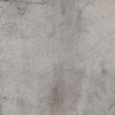
Peintures
Sculptures
Petits grimpeurs
Études
Sculptures monumentales
Filmographie
Quoi de neuf
Actualités
Revue de presse
Contact
English