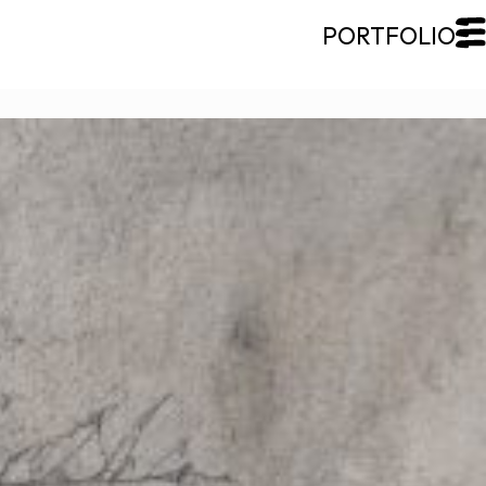
FERMER
Galerie Roccia
Desjardins
Desjardins
Démarche
Inspirations
CV
Portfolio