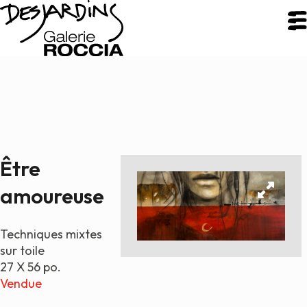
FERMER
Galerie Roccia
Être
Desjardins
amoureuse
Desjardins
Démarche
Techniques mixtes
Inspirations
sur toile
CV
27 X 56 po.
Vendue
Portfolio