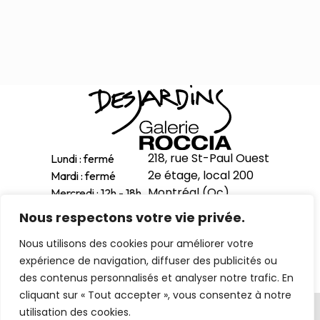
Peintures
Sculptures
Petits grimpeurs
Études
Sculptures monumentales
Filmographie
Quoi de neuf
218, rue St-Paul Ouest
Lundi : fermé
2e étage, local 200
Mardi : fermé
Actualités
Montréal (Qc)
Mercredi : 12h - 18h
Revue de presse
H2Y 1Z9
Jeudi : 12h - 18h
Nous respectons votre vie privée.
Vendredi : 12h - 18h
Contact
514-998-1601
Nous utilisons des cookies pour améliorer votre
Samedi : 11h - 17h
expérience de navigation, diffuser des publicités ou
Dimanche : 12h - 16h
des contenus personnalisés et analyser notre trafic. En
English
cliquant sur « Tout accepter », vous consentez à notre
Politique de confidentialité
utilisation des cookies.