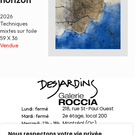
Peintures
2026
Sculptures
Techniques
Petits grimpeurs
mixtes sur toile
Études
59 X 36
Sculptures monumentales
Vendue
Filmographie
Quoi de neuf
Actualités
Revue de presse
Contact
218, rue St-Paul Ouest
Lundi : fermé
2e étage, local 200
Mardi : fermé
English
Montréal (Qc)
Mercredi : 12h - 18h
H2Y 1Z9
Jeudi : 12h - 18h
Nous respectons votre vie privée.