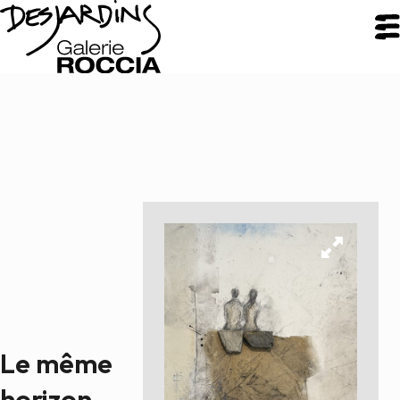
FERMER
Galerie Roccia
Desjardins
Desjardins
Démarche
Inspirations
CV
Le même
Portfolio
horizon