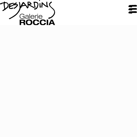
FERMER
Galerie Roccia
Desjardins
Desjardins
Démarche
Inspirations
CV
Portfolio