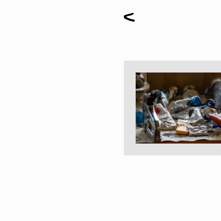
Peintures
Sculptures
Petits grimpeurs
Études
Sculptures monumentales
Filmographie
Quoi de neuf
Actualités
Revue de presse
Contact
English