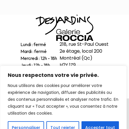
218, rue St-Paul Ouest
Lundi : fermé
2e étage, local 200
Mardi : fermé
Montréal (Qc)
Mercredi : 12h - 18h
H2Y 1Z9
Jeudi : 12h - 18h
Vendredi : 12h - 18h
Nous respectons votre vie privée.
514-998-1601
Samedi : 11h - 17h
Nous utilisons des cookies pour améliorer votre
Dimanche : 12h - 16h
expérience de navigation, diffuser des publicités ou
des contenus personnalisés et analyser notre trafic. En
Politique de confidentialité
cliquant sur « Tout accepter », vous consentez à notre
utilisation des cookies.
© 2026 loeuvre-monumentale-enfin-installee. Tous droits
réservés
Personnaliser
Tout rejeter
Accepter tout