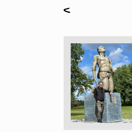
Peintures
Sculptures
Petits grimpeurs
Études
Sculptures monumentales
Filmographie
Quoi de neuf
Actualités
Revue de presse
Contact
English