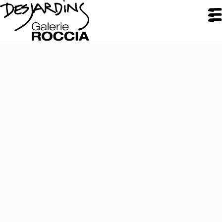
FERMER
Galerie Roccia
Desjardins
Desjardins
Démarche
Inspirations
CV
Portfolio