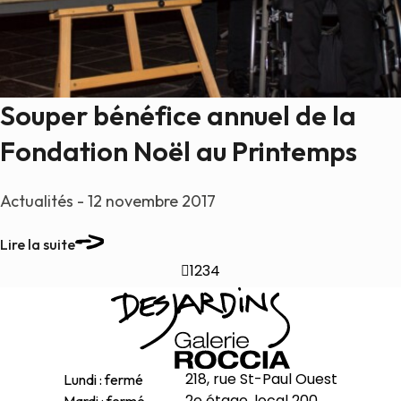
Souper bénéfice annuel de la
Fondation Noël au Printemps
Actualités - 12 novembre 2017
Lire la suite

1
2
3
4
218, rue St-Paul Ouest
Lundi : fermé
2e étage, local 200
Mardi : fermé