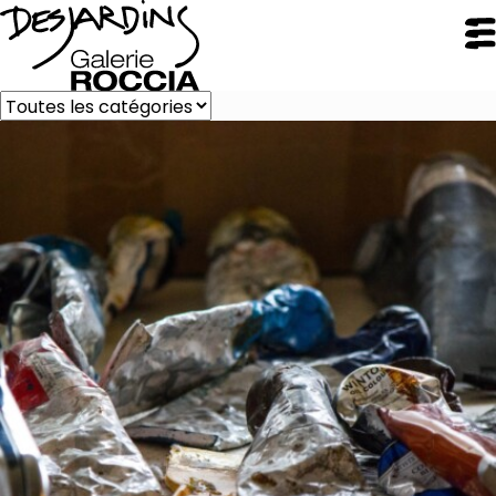
FERMER
Galerie Roccia
Desjardins
Desjardins
Démarche
Inspirations
CV
Portfolio