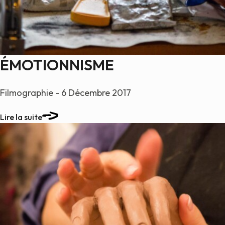
Peintures
Sculptures
Petits grimpeurs
Études
ÉMOTIONNISME
Sculptures monumentales
Filmographie
Filmographie - 6 Décembre 2017
Quoi de neuf
Lire la suite
Actualités
Revue de presse
Contact
English