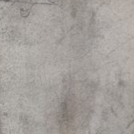
Peintures
Sculptures
Petits grimpeurs
Études
Sculptures monumentales
Filmographie
Quoi de neuf
Actualités
Revue de presse
Contact
English