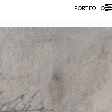
FERMER
Galerie Roccia
Desjardins
Desjardins
Démarche
Inspirations
CV
Portfolio