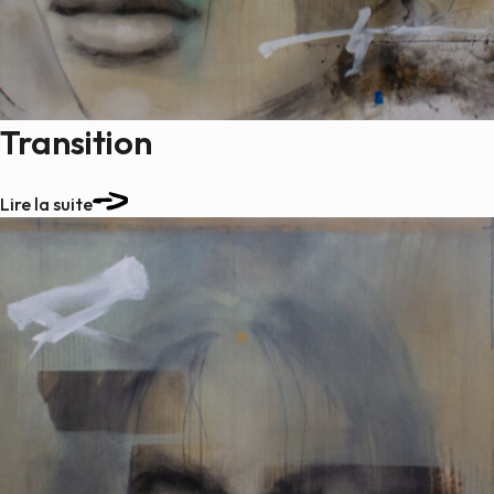
Peintures
Sculptures
Petits grimpeurs
Études
Transition
Sculptures monumentales
Filmographie
Lire la suite
Quoi de neuf
Actualités
Revue de presse
Contact
English