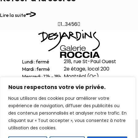
Lire la suite

1
…
3
4
5
6

218, rue St-Paul Ouest
Lundi : fermé
2e étage, local 200
Mardi : fermé
Montréal (Qc)
Mercredi : 12h - 18h
H2Y 1Z9
Jeudi : 12h - 18h
Nous respectons votre vie privée.
Vendredi : 12h - 18h
514-998-1601
Nous utilisons des cookies pour améliorer votre
Samedi : 11h - 17h
expérience de navigation, diffuser des publicités ou
Dimanche : 12h - 16h
des contenus personnalisés et analyser notre trafic. En
cliquant sur « Tout accepter », vous consentez à notre
Politique de confidentialité
utilisation des cookies.
© 2026 . Tous droits réservés