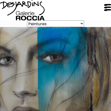
FERMER
Galerie Roccia
Desjardins
Desjardins
Démarche
Inspirations
CV
Portfolio